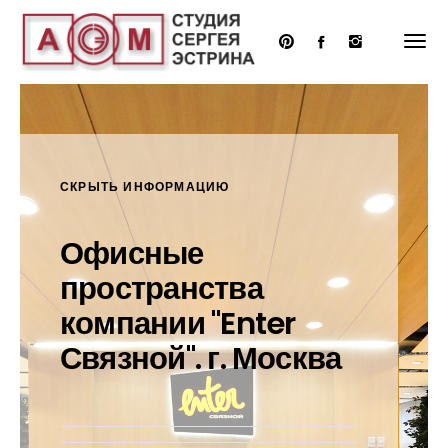
Перейти
к
основному
содержанию
СКРЫТЬ ИНФОРМАЦИЮ
Офисные
пространства
компании "Enter
Связной". г. Москва