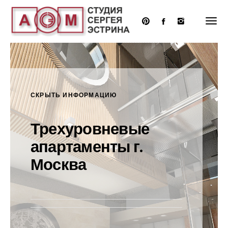
Перейти
к
основному
содержанию
СКРЫТЬ ИНФОРМАЦИЮ
Трехуровневые
апартаменты г.
Москва